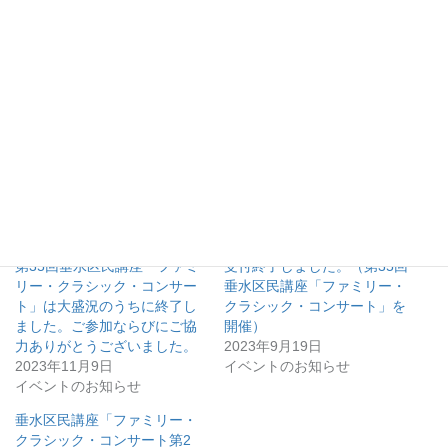
（１）代表者氏名 （２）参加人数 （３）メールアドレスない
し連絡のつく電話番号または住所
をご記載の上 〠６５５−００１２ 神戸市垂水区向陽２−２−２
０ ボヌール向陽１０２ 神戸垂水ロータリークラブ事務局 宛
に11月10日までにお申し込みください。
関連
第35回垂水区民講座「ファミ
受付終了しました。（第35回
リー・クラシック・コンサー
垂水区民講座「ファミリー・
ト」は大盛況のうちに終了し
クラシック・コンサート」を
ました。ご参加ならびにご協
開催）
力ありがとうございました。
2023年9月19日
2023年11月9日
イベントのお知らせ
イベントのお知らせ
垂水区民講座「ファミリー・
クラシック・コンサート第2